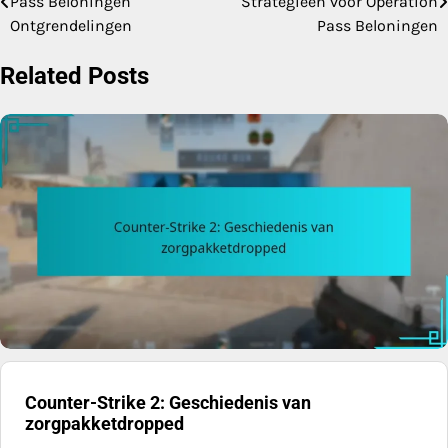
Pass Beloningen
Strategieën voor Operation
navigation
Ontgrendelingen
Pass Beloningen
Related Posts
Counter-Strike 2: Geschiedenis van
zorgpakketdropped