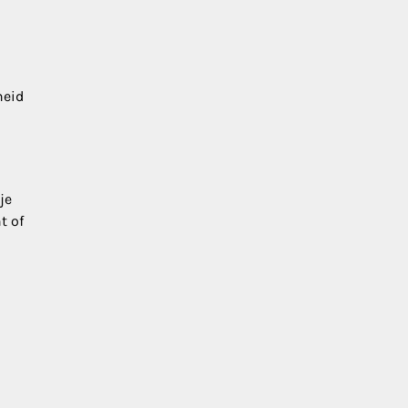
heid
je
t of