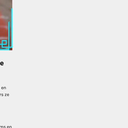
ke
 en
rs ze
ems en