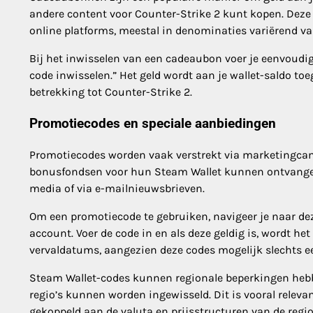
andere content voor Counter-Strike 2 kunt kopen. Deze
online platforms, meestal in denominaties variërend va
Bij het inwisselen van een cadeaubon voer je eenvoudig
code inwisselen.” Het geld wordt aan je wallet-saldo t
betrekking tot Counter-Strike 2.
Promotiecodes en speciale aanbiedingen
Promotiecodes worden vaak verstrekt via marketingcam
bonusfondsen voor hun Steam Wallet kunnen ontvangen
media of via e-mailnieuwsbrieven.
Om een promotiecode te gebruiken, navigeer je naar dez
account. Voer de code in en als deze geldig is, wordt h
vervaldatums, aangezien deze codes mogelijk slechts een
Steam Wallet-codes kunnen regionale beperkingen hebbe
regio’s kunnen worden ingewisseld. Dit is vooral relev
gekoppeld aan de valuta en prijsstructuren van de regio