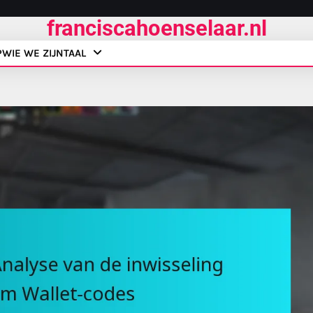
franciscahoenselaar.nl
P
WIE WE ZIJN
TAAL