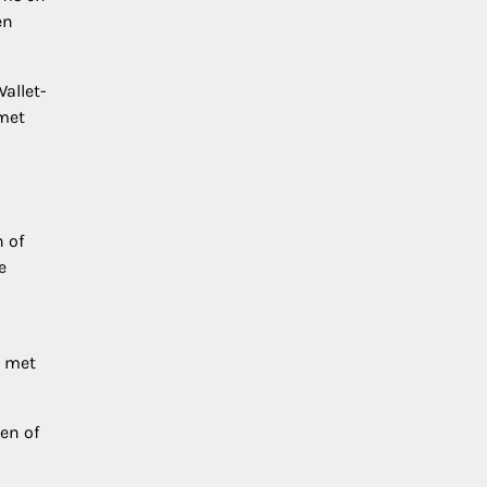
en
allet-
 met
 of
e
g met
en of