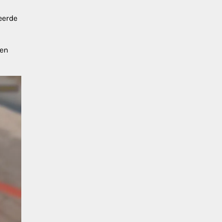
eerde
een