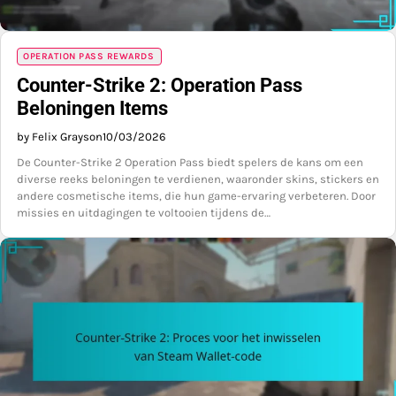
OPERATION PASS REWARDS
Counter-Strike 2: Operation Pass
Beloningen Items
by Felix Grayson
10/03/2026
De Counter-Strike 2 Operation Pass biedt spelers de kans om een
diverse reeks beloningen te verdienen, waaronder skins, stickers en
andere cosmetische items, die hun game-ervaring verbeteren. Door
missies en uitdagingen te voltooien tijdens de…