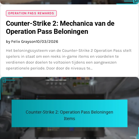
OPERATION PASS REWARDS
Counter-Strike 2: Mechanica van de
Operation Pass Beloningen
by Felix Grayson
10/03/2026
Het beloningssysteem van de Counter-Strike 2 Operation Pass stelt
spelers in staat om een reeks in-game items en voordelen te
verdienen door doelen te voltooien tijdens een aangewezen
operationele periode. Door door de niveaus te…