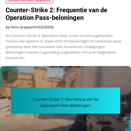
OPERATION PASS REWARDS
Counter-Strike 2: Frequentie van de
Operation Pass-beloningen
by Felix Grayson
11/03/2026
De Counter-Strike 2 Operation Pass is een seizoensgebonden
functie die spelers in staat stelt om beloningen te verdienen door
gameplay door het voltooien van missies en uitdagingen.
Beloningen worden regelmatig uitgedeeld, inclusief dagelijkse
kansen en…