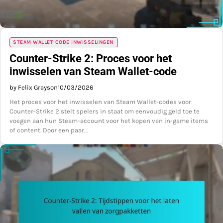
STEAM WALLET CODE INWISSELINGEN
Counter-Strike 2: Proces voor het
inwisselen van Steam Wallet-code
by Felix Grayson
10/03/2026
Het proces voor het inwisselen van Steam Wallet-codes voor
Counter-Strike 2 stelt spelers in staat om eenvoudig geld toe te
voegen aan hun Steam-account voor het kopen van in-game items
of content. Door een paar…