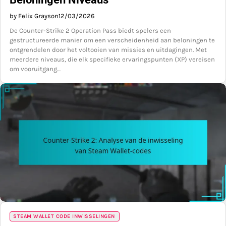
by Felix Grayson
12/03/2026
De Counter-Strike 2 Operation Pass biedt spelers een
gestructureerde manier om een verscheidenheid aan beloningen te
ontgrendelen door het voltooien van missies en uitdagingen. Met
meerdere niveaus, die elk specifieke ervaringspunten (XP) vereisen
om vooruitgang…
STEAM WALLET CODE INWISSELINGEN