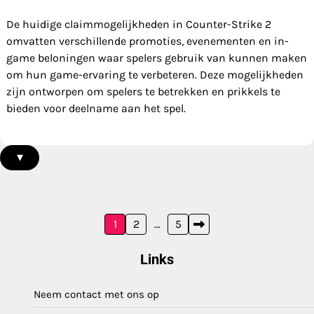
De huidige claimmogelijkheden in Counter-Strike 2
omvatten verschillende promoties, evenementen en in-
game beloningen waar spelers gebruik van kunnen maken
om hun game-ervaring te verbeteren. Deze mogelijkheden
zijn ontworpen om spelers te betrekken en prikkels te
bieden voor deelname aan het spel.
▾
Posts
1
2
…
5
pagination
Links
Neem contact met ons op