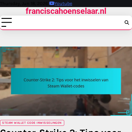
Skip
Thursday, Jun 18, 2026
Youtube
franciscahoenselaar.nl
to
content
STEAM WALLET CODE INWISSELINGEN