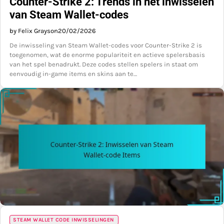
Counter-Strike 2: Trends in het inwisselen
van Steam Wallet-codes
by Felix Grayson
20/02/2026
De inwisseling van Steam Wallet-codes voor Counter-Strike 2 is
toegenomen, wat de enorme populariteit en actieve spelersbasis
van het spel benadrukt. Deze codes stellen spelers in staat om
eenvoudig in-game items en skins aan te…
STEAM WALLET CODE INWISSELINGEN