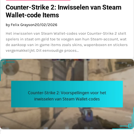
Counter-Strike 2: Inwisselen van Steam
Wallet-code Items
by Felix Grayson
20/02/2026
Het inwisselen van Steam Wallet-codes voor Counter-Strike 2 stelt
spelers in staat om geld toe te voegen aan hun Steam-account, wat
de aankoop van in-game items zoals skins, wapenboxen en stickers
vergemakkelijkt. Dit eenvoudige proces…