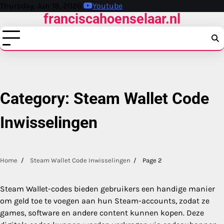
Skip
Thursday, Jun 18, 2026
Youtube
franciscahoenselaar.nl
to
content
Category:
Steam Wallet Code
Inwisselingen
Home
Steam Wallet Code Inwisselingen
Page 2
Steam Wallet-codes bieden gebruikers een handige manier
om geld toe te voegen aan hun Steam-accounts, zodat ze
games, software en andere content kunnen kopen. Deze